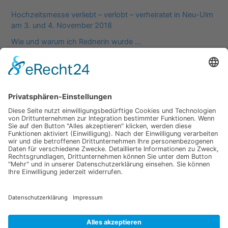
Hochzeitsmesse verliebt – verlobt – verheiratet in Neu-Ulm
am 3. und 4. November 2018
Wie und warum ich Rednerin wurde …
Neueste Kommentare
Archiv
Oktober 2018
Kategorien
Allgemein
Datenschutz
Impressum