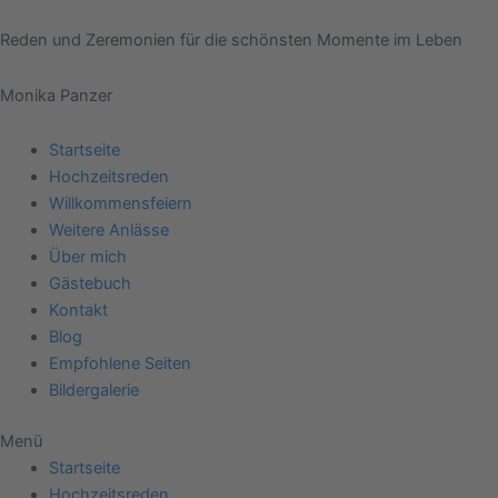
Zum
Post
Inhalt
navigation
Reden und Zeremonien für die schönsten Momente im Leben
springen
Monika Panzer
Startseite
Hochzeitsreden
Willkommensfeiern
Weitere Anlässe
Über mich
Gästebuch
Kontakt
Blog
Empfohlene Seiten
Bildergalerie
Menü
Startseite
Hochzeitsreden