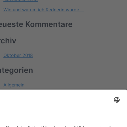
Wie und warum ich Rednerin wurde …
eueste Kommentare
rchiv
Oktober 2018
ategorien
Allgemein