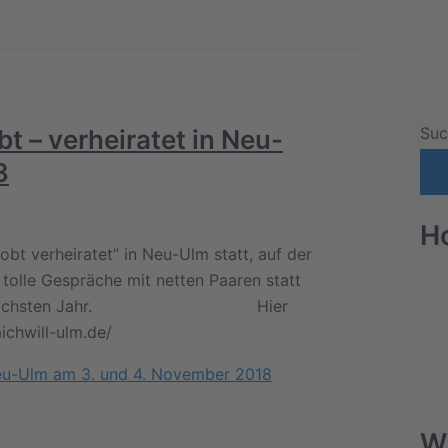
Suc
t – verheiratet in Neu-
8
H
bt verheiratet” in Neu-Ulm statt, auf der
 tolle Gespräche mit netten Paaren statt
zeiten im nächsten Jahr. Hier
aichwill-ulm.de/
 Neu-Ulm am 3. und 4. November 2018
W